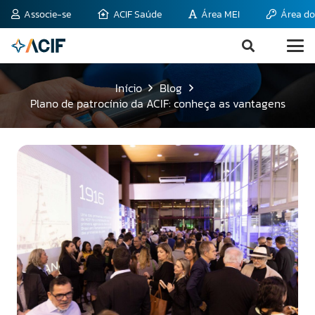
Associe-se
ACIF Saúde
Área MEI
Área do
Início
Blog
Plano de patrocínio da ACIF: conheça as vantagens