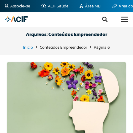
Associe-se
ACIF Saúde
Área MEI
Área do
Arquivos:
Conteúdos Empreendedor
Início
Conteúdos Empreendedor
Página 6