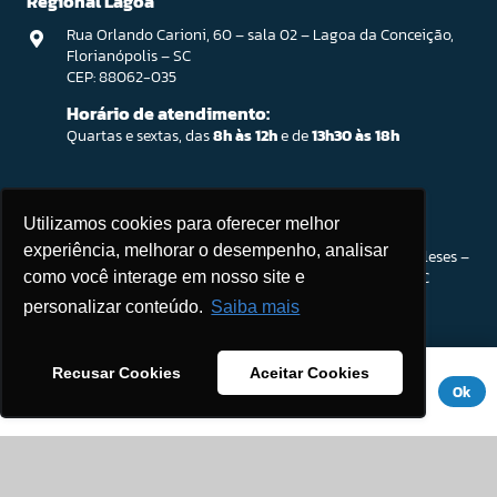
Regional Lagoa
Rua Orlando Carioni, 60 – sala 02 – Lagoa da Conceição,
Florianópolis – SC
CEP: 88062-035
Horário de atendimento:
Quartas e sextas, das
8h às 12h
e de
13h30 às 18h
Ingleses / Atendimento Parceiro SEBRAE
Utilizamos cookies para oferecer melhor
experiência, melhorar o desempenho, analisar
Rod. João Gualberto Soares, 56 – Open Shopping Ingleses –
Sala 201. Ingleses do Rio Vermelho, Florianópolis – SC
como você interage em nosso site e
CEP: 88058-300
personalizar conteúdo.
Saiba mais
Horário de atendimento:
Segunda a sexta-feira, das
8h às 18h
Este site usa cookies para melhorar sua experiência. Se você
Recusar Cookies
Aceitar Cookies
(Intervalo:
12h às 13h30
)
continuar a usar este site, você concorda com ele.
Aviso de
Ok
Privacidade