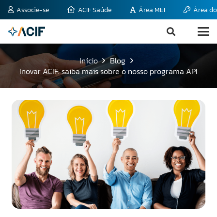
Associe-se
ACIF Saúde
Área MEI
Área do
Início
Blog
Inovar ACIF: saiba mais sobre o nosso programa API