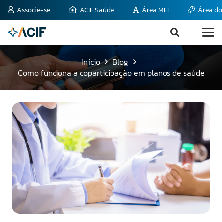
Associe-se
ACIF Saúde
Área MEI
Área do
Início
Blog
Como funciona a coparticipação em planos de saúde