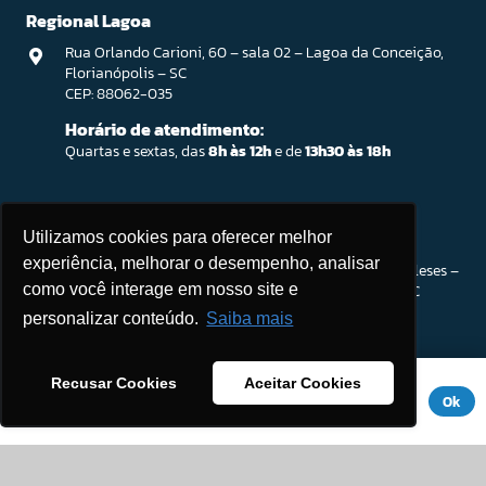
Regional Lagoa
Rua Orlando Carioni, 60 – sala 02 – Lagoa da Conceição,
Florianópolis – SC
CEP: 88062-035
Horário de atendimento:
Quartas e sextas, das
8h às 12h
e de
13h30 às 18h
Ingleses / Atendimento Parceiro SEBRAE
Utilizamos cookies para oferecer melhor
experiência, melhorar o desempenho, analisar
Rod. João Gualberto Soares, 56 – Open Shopping Ingleses –
Sala 201. Ingleses do Rio Vermelho, Florianópolis – SC
como você interage em nosso site e
CEP: 88058-300
personalizar conteúdo.
Saiba mais
Horário de atendimento:
Segunda a sexta-feira, das
8h às 18h
Este site usa cookies para melhorar sua experiência. Se você
Recusar Cookies
Aceitar Cookies
(Intervalo:
12h às 13h30
)
continuar a usar este site, você concorda com ele.
Aviso de
Ok
Privacidade