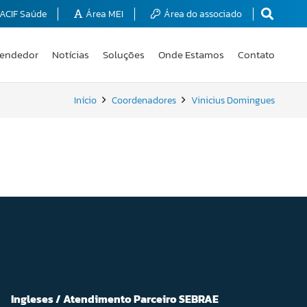
ACIF Saúde
Área MEI
Área do associado
endedor
Notícias
Soluções
Onde Estamos
Contato
Início
Coordenadores
Vinicius Domingues
Ingleses / Atendimento Parceiro SEBRAE