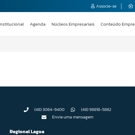
Associe-se
Institucional
Agenda
Núcleos Empresariais
Conteúdo Empre
(48) 3084-9400
(48) 98818-5882
Envie uma mensagem
Regional Lagoa