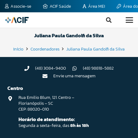
Associe-se
ACIF Saúde
Área MEI
Área do
Juliana Paula Gandolfi da Silva
Início
Coordenadores
Juliana Paula Gandolfi da Silva
(48) 3084-9400
(48) 98818-5882
Envie uma mensagem
Centro
Rua Emilio Blum, 121. Centro –
Florianópolis – SC
CEP: 88020-010
Horário de atendimento:
Segunda a sexta-feira, das
8h às 18h