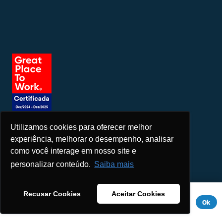
Utilizamos cookies para oferecer melhor
Seja um patrocinador
experiência, melhorar o desempenho, analisar
como você interage em nosso site e
personalizar conteúdo.
Saiba mais
Este site usa cookies para melhorar sua experiência. Se você
Recusar Cookies
Aceitar Cookies
continuar a usar este site, você concorda com ele.
Aviso de
Ok
Privacidade