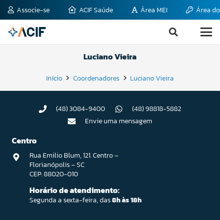
Associe-se
ACIF Saúde
Área MEI
Área do
Luciano Vieira
Início
Coordenadores
Luciano Vieira
(48) 3084-9400
(48) 98818-5882
Envie uma mensagem
Centro
Rua Emilio Blum, 121. Centro –
Florianópolis – SC
CEP: 88020-010
Horário de atendimento:
Segunda a sexta-feira, das
8h às 18h