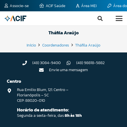
Associe-se
ACIF Saúde
Área MEI
Área do
Tháfila Araújo
Início
Coordenadores
Tháfila Araújo
(48) 3084-9400
(48) 98818-5882
Envie uma mensagem
Centro
Rua Emilio Blum, 121. Centro –
Florianópolis – SC
CEP: 88020-010
Horário de atendimento:
Segunda a sexta-feira, das
8h às 18h