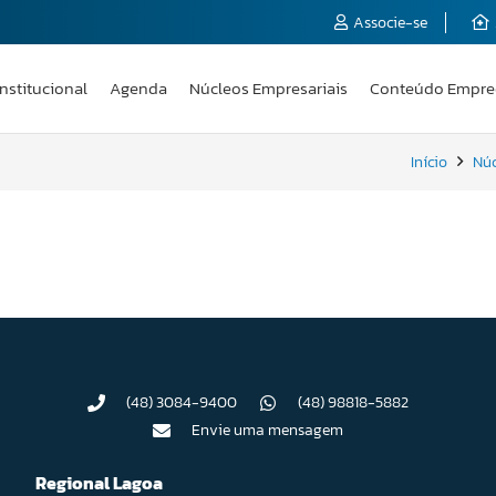
Associe-se
Institucional
Agenda
Núcleos Empresariais
Conteúdo Empre
Início
Núc
(48) 3084-9400
(48) 98818-5882
Envie uma mensagem
Regional Lagoa