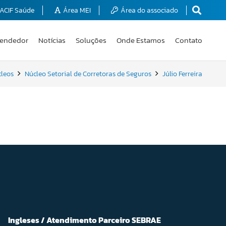
ACIF Saúde
Área MEI
Área do associado
endedor
Notícias
Soluções
Onde Estamos
Contato
leos
Núcleo Setorial de Corretoras de Seguros
Júlio Ferreira
Ingleses / Atendimento Parceiro SEBRAE