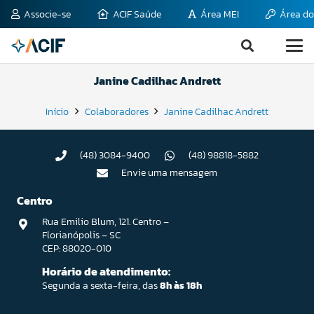
Associe-se
ACIF Saúde
Área MEI
Área do
Janine Cadilhac Andrett
Início
Colaboradores
Janine Cadilhac Andrett
(48) 3084-9400
(48) 98818-5882
Envie uma mensagem
Centro
Rua Emilio Blum, 121. Centro –
Florianópolis – SC
CEP: 88020-010
Horário de atendimento:
Segunda a sexta-feira, das
8h às 18h