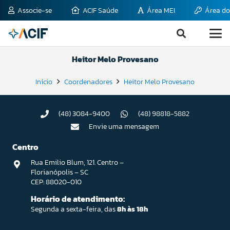
Associe-se
ACIF Saúde
Área MEI
Área do
Heitor Melo Provesano
Início
Coordenadores
Heitor Melo Provesano
(48) 3084-9400
(48) 98818-5882
Envie uma mensagem
Centro
Rua Emilio Blum, 121. Centro –
Florianópolis – SC
CEP: 88020-010
Horário de atendimento:
Segunda a sexta-feira, das
8h às 18h