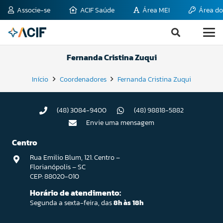
Associe-se
ACIF Saúde
Área MEI
Área do
Fernanda Cristina Zuqui
Início
Coordenadores
Fernanda Cristina Zuqui
(48) 3084-9400
(48) 98818-5882
Envie uma mensagem
Centro
Rua Emilio Blum, 121. Centro –
Florianópolis – SC
CEP: 88020-010
Horário de atendimento:
Segunda a sexta-feira, das
8h às 18h