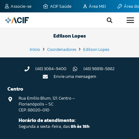
Associe-se
ACIF Saúde
Área MEI
Área do
Edilson Lopes
Início
Coordenadores
Edilson Lopes
(48) 3084-9400
(48) 98818-5882
Envie uma mensagem
Centro
Rua Emilio Blum, 121. Centro –
Florianópolis – SC
CEP: 88020-010
Horário de atendimento:
Segunda a sexta-feira, das
8h às 18h