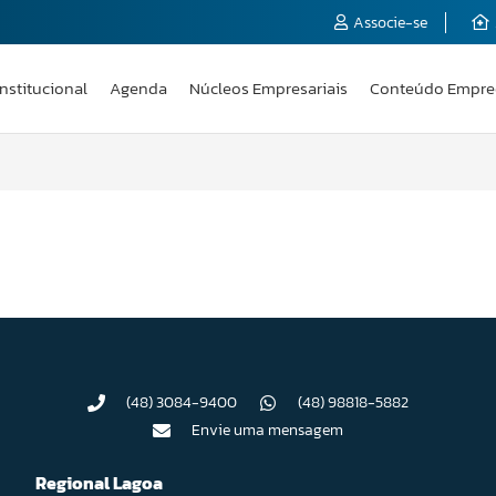
Associe-se
Institucional
Agenda
Núcleos Empresariais
Conteúdo Empre
(48) 3084-9400
(48) 98818-5882
Envie uma mensagem
Regional Lagoa