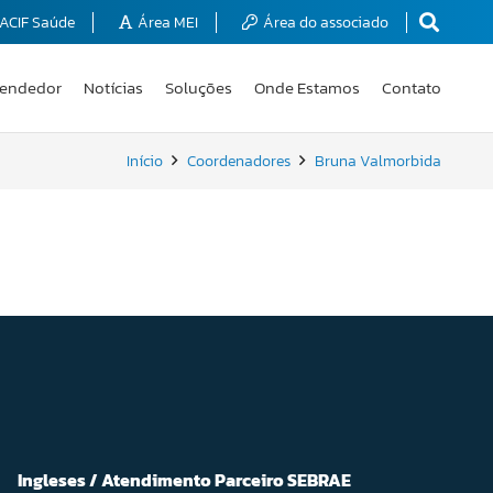
ACIF Saúde
Área MEI
Área do associado
endedor
Notícias
Soluções
Onde Estamos
Contato
Início
Coordenadores
Bruna Valmorbida
Ingleses / Atendimento Parceiro SEBRAE