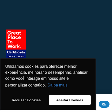
Utilizamos cookies para oferecer melhor
Seja um patrocinador
experiência, melhorar o desempenho, analisar
como você interage em nosso site e
personalizar conteúdo.
Saiba mais
Este site usa cookies para melhorar sua experiência. Se você
Recusar Cookies
Aceitar Cookies
continuar a usar este site, você concorda com ele.
Aviso de
Ok
Privacidade