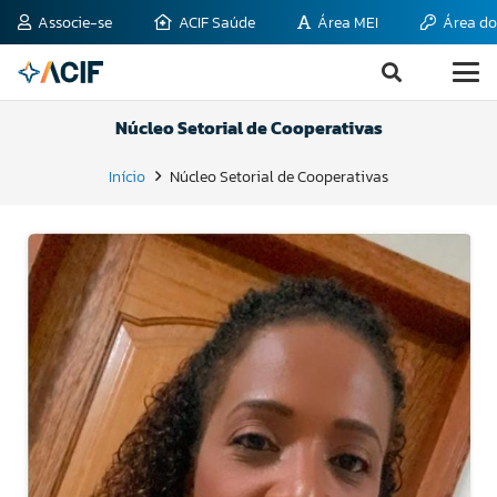
Associe-se
ACIF Saúde
Área MEI
Área do
Núcleo Setorial de Cooperativas
Início
Núcleo Setorial de Cooperativas