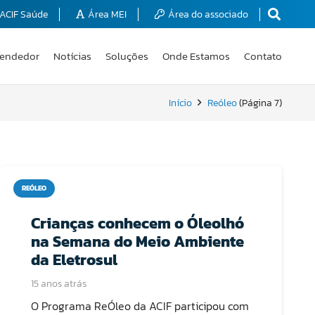
ACIF Saúde
Área MEI
Área do associado
endedor
Notícias
Soluções
Onde Estamos
Contato
Início
Reóleo
(Página 7)
REÓLEO
Crianças conhecem o Óleolhó
na Semana do Meio Ambiente
da Eletrosul
15 anos atrás
O Programa ReÓleo da ACIF participou com