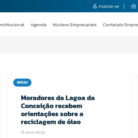
Associe-se
Institucional
Agenda
Núcleos Empresariais
Conteúdo Empre
REÓLEO
Moradores da Lagoa da
Conceição recebem
orientações sobre a
reciclagem de óleo
15 anos atrás