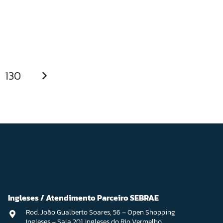
130
Ingleses / Atendimento Parceiro SEBRAE
Rod. João Gualberto Soares, 56 – Open Shopping
Ingleses – Sala 201. Ingleses do Rio Vermelho,