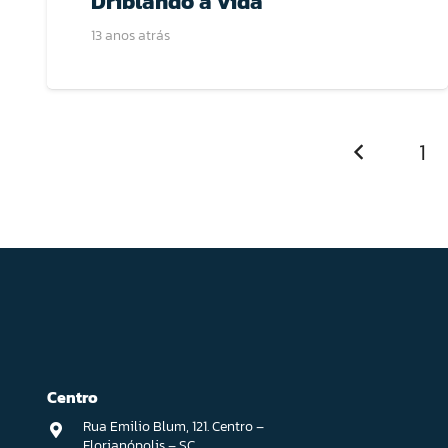
Driblando a vida
13 anos atrás
1
Centro
Rua Emilio Blum, 121. Centro –
Florianópolis – SC