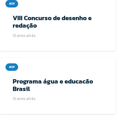
ACIF
VIII Concurso de desenho e
redação
13 anos atrás
ACIF
Programa água e educacão
Brasil
13 anos atrás