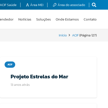
ACIF Saúde
Área MEI
Área do associado
endedor
Notícias
Soluções
Onde Estamos
Contato
Início
ACIF
(Página 127)
ACIF
Projeto Estrelas do Mar
13 anos atrás