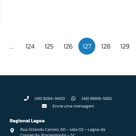
…
124
125
126
127
128
129
(48) 3084-9400
(48) 98818-5882
Envie uma mensagem
Regional Lagoa
Rua Orlando Carioni, 60 – sala 02 – Lagoa da
Conceição, Florianópolis – SC