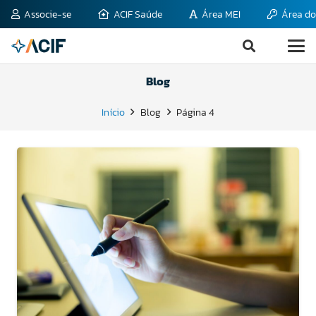
Associe-se
ACIF Saúde
Área MEI
Área do
Blog
Início
Blog
Página 4