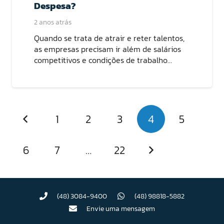
Despesa?
2 anos atrás
Quando se trata de atrair e reter talentos,
as empresas precisam ir além de salários
competitivos e condições de trabalho…
1
2
3
4
5
6
7
…
22
(48) 3084-9400
(48) 98818-5882
Envie uma mensagem