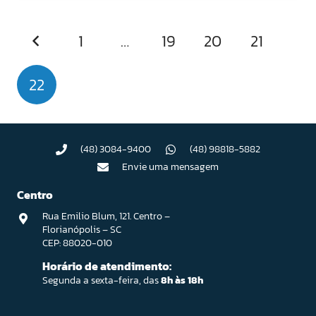
1
…
19
20
21
22
(48) 3084-9400
(48) 98818-5882
Envie uma mensagem
Centro
Rua Emilio Blum, 121. Centro –
Florianópolis – SC
CEP: 88020-010
Horário de atendimento:
Segunda a sexta-feira, das
8h às 18h