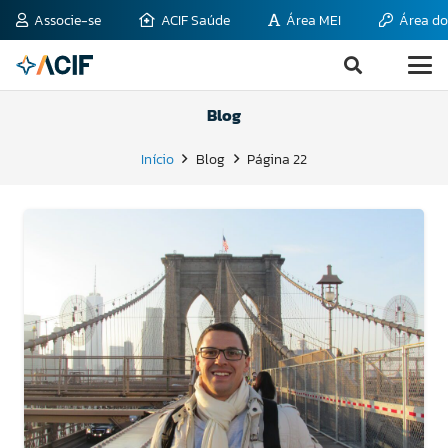
Associe-se
ACIF Saúde
Área MEI
Área do
Blog
Início
Blog
Página 22