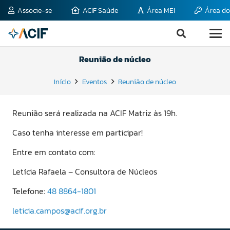
Associe-se
ACIF Saúde
Área MEI
Área do
Reunião de núcleo
Início
Eventos
Reunião de núcleo
Reunião será realizada na ACIF Matriz às 19h.
Caso tenha interesse em participar!
Entre em contato com:
Letícia Rafaela – Consultora de Núcleos
Telefone:
48 8864-1801
leticia.campos@acif.org.br