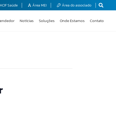
ACIF Saúde
Área MEI
Área do associado
endedor
Notícias
Soluções
Onde Estamos
Contato
r