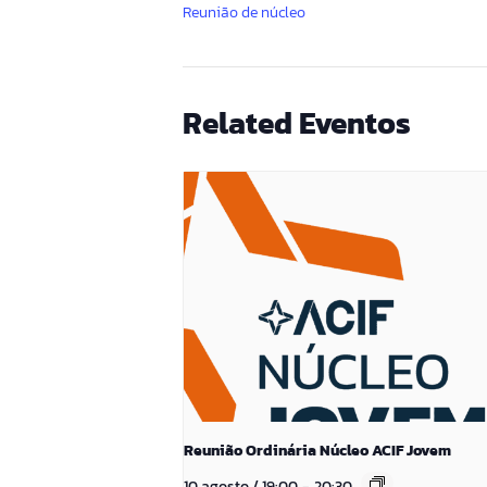
Reunião de núcleo
Related Eventos
Reunião Ordinária Núcleo ACIF Jovem
10 agosto / 19:00
-
20:30