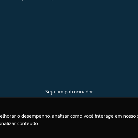
Seja um patrocinador
melhorar o desempenho, analisar como você interage em nosso s
onalizar conteúdo.
orar sua experiência. Se você continuar a usar este site, você concorda com ele