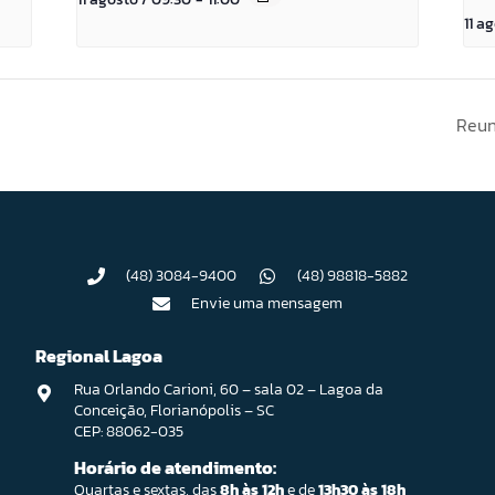
11 a
Reun
(48) 3084-9400
(48) 98818-5882
Envie uma mensagem
Regional Lagoa
Rua Orlando Carioni, 60 – sala 02 – Lagoa da
Conceição, Florianópolis – SC
CEP: 88062-035
Horário de atendimento:
Quartas e sextas, das
8h às 12h
e de
13h30 às 18h