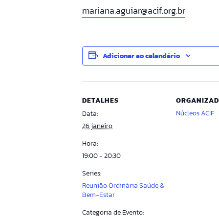
mariana.aguiar@acif.org.br
Adicionar ao calendário
DETALHES
ORGANIZA
Núcleos ACIF
Data:
26 janeiro
Hora:
19:00 - 20:30
Series:
Reunião Ordinária Saúde &
Bem-Estar
Categoria de Evento: