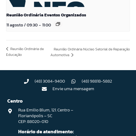
Reunião Ordinária Eventos Organizados
11 agosto / 09:30
-
11:00
Reunião Ordinária de
Reunião Ordinária Núcleo Setorial de Reparação
Educação
Automotiva
(48) 3084-9400
(48) 98818-5882
Envie uma mensagem
Centro
Rua Emilio Blum, 121. Centro –
Florianópolis – SC
CEP: 88020-010
Horário de atendimento: