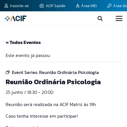
Associe-se
ACIF Saúde
Área MEI
Área do
« Todos Eventos
Este evento já passou.
Event Series:
Reunião Ordinária Psicologia
Reunião Ordinária Psicologia
25 junho / 18:30
-
20:00
Reunião será realizada na ACIF Matriz às 19h.
Caso tenha interesse em participar!