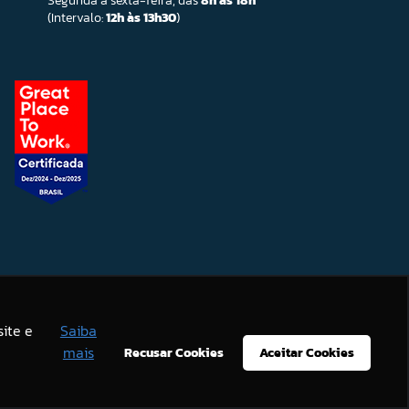
Segunda a sexta-feira, das
8h às 18h
(Intervalo:
12h às 13h30
)
ite e
Saiba
mais
Recusar Cookies
Aceitar Cookies
.
Aviso de Privacidade
Ok