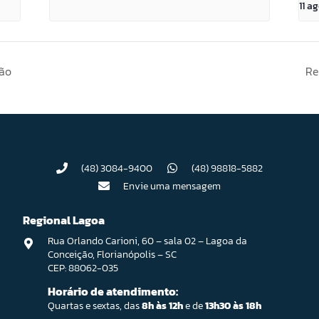
11 a
ção
Re
(48) 3084-9400
(48) 98818-5882
Envie uma mensagem
Regional Lagoa
Rua Orlando Carioni, 60 – sala 02 – Lagoa da
Conceição, Florianópolis – SC
CEP: 88062-035
Horário de atendimento:
Quartas e sextas, das
8h às 12h
e de
13h30 às 18h