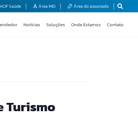
ACIF Saúde
Área MEI
Área do associado
endedor
Notícias
Soluções
Onde Estamos
Contato
e Turismo