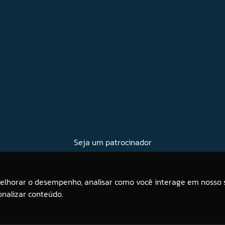
Seja um patrocinador
melhorar o desempenho, analisar como você interage em nosso s
onalizar conteúdo.
orar sua experiência. Se você continuar a usar este site, você concorda com ele