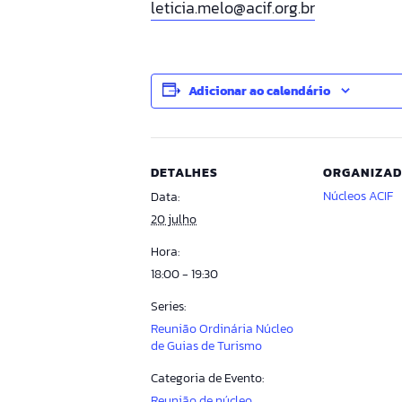
leticia.melo@acif.org.br
Adicionar ao calendário
DETALHES
ORGANIZA
Núcleos ACIF
Data:
20 julho
Hora:
18:00 - 19:30
Series:
Reunião Ordinária Núcleo
de Guias de Turismo
Categoria de Evento:
Reunião de núcleo