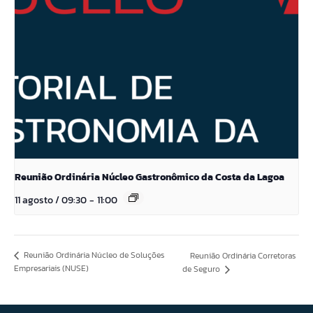
Reunião Ordinária Núcleo Gastronômico da Costa da Lagoa
11 agosto / 09:30
-
11:00
Reunião Ordinária Núcleo de Soluções
Reunião Ordinária Corretoras
Empresariais (NUSE)
de Seguro