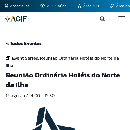
Associe-se
ACIF Saúde
Área MEI
Área do
« Todos Eventos
Event Series:
Reunião Ordinária Hotéis do Norte da
Ilha
Reunião Ordinária Hotéis do Norte
da Ilha
12 agosto / 14:00
-
15:30