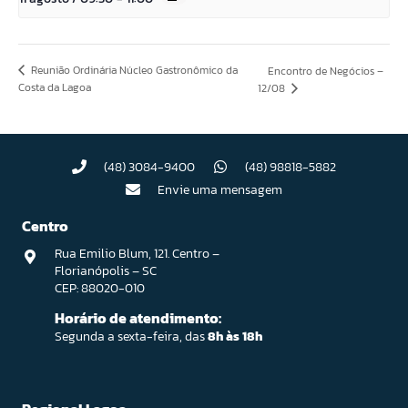
Reunião Ordinária Núcleo Gastronômico da
Encontro de Negócios –
Costa da Lagoa
12/08
(48) 3084-9400
(48) 98818-5882
Envie uma mensagem
Centro
Rua Emilio Blum, 121. Centro –
Florianópolis – SC
CEP: 88020-010
Horário de atendimento:
Segunda a sexta-feira, das
8h às 18h