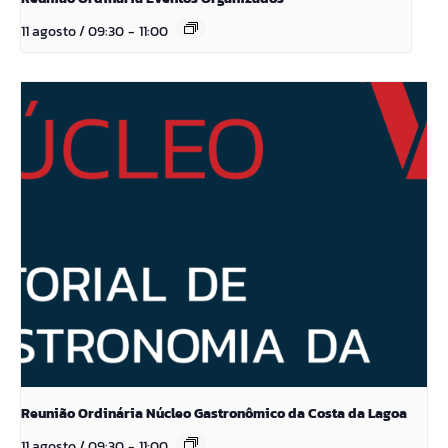
11 agosto / 09:30
-
11:00
Reunião Ordinária Núcleo Gastronômico da Costa da Lagoa
11 agosto / 09:30
-
11:00