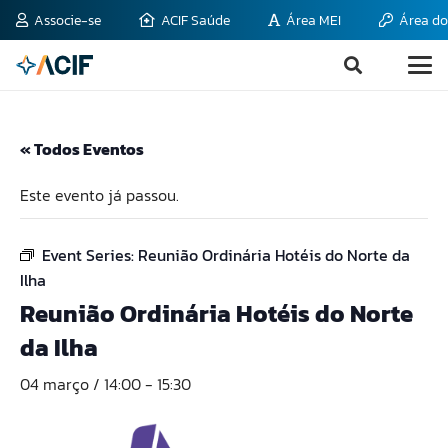
Associe-se
ACIF Saúde
Área MEI
Área do
« Todos Eventos
Este evento já passou.
Event Series:
Reunião Ordinária Hotéis do Norte da
Ilha
Reunião Ordinária Hotéis do Norte
da Ilha
04 março / 14:00
-
15:30