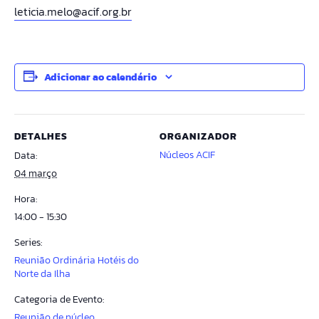
leticia.melo@acif.org.br
Adicionar ao calendário
DETALHES
ORGANIZADOR
Núcleos ACIF
Data:
04 março
Hora:
14:00 - 15:30
Series:
Reunião Ordinária Hotéis do
Norte da Ilha
Categoria de Evento:
Reunião de núcleo