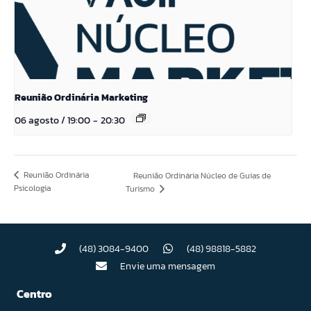
Reunião Ordinária Marketing
06 agosto / 19:00
-
20:30
Reunião Ordinária
Reunião Ordinária Núcleo de Guias de
Psicologia
Turismo
(48) 3084-9400
(48) 98818-5882
Envie uma mensagem
Centro