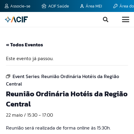
Associe-se
ACIF Saúde
Área MEI
Área do
« Todos Eventos
Este evento já passou.
Event Series:
Reunião Ordinária Hotéis da Região
Central
Reunião Ordinária Hotéis da Região
Central
22 maio / 15:30
-
17:00
Reunião será realizada de forma online às 15:30h.