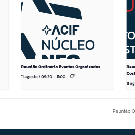
Reunião Ordinária Eventos Organizados
Reu
Cos
11 agosto / 09:30
-
11:00
11 a
Reunião O