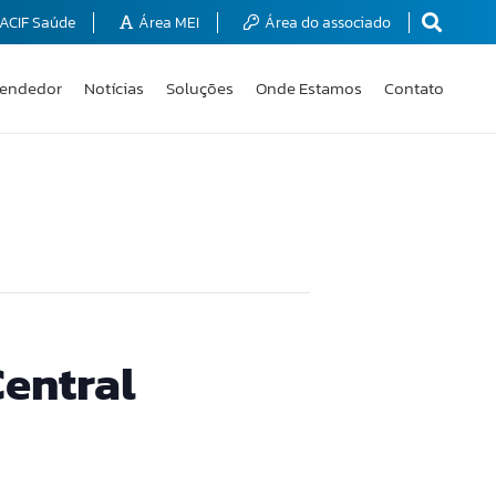
ACIF Saúde
Área MEI
Área do associado
endedor
Notícias
Soluções
Onde Estamos
Contato
Central