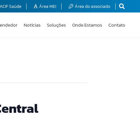
ACIF Saúde
Área MEI
Área do associado
endedor
Notícias
Soluções
Onde Estamos
Contato
Central