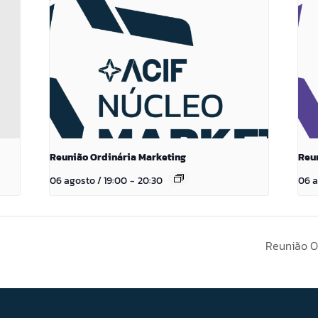
Reunião Ordinária Marketing
Reun
06 agosto / 19:00
-
20:30
06 a
Reunião O