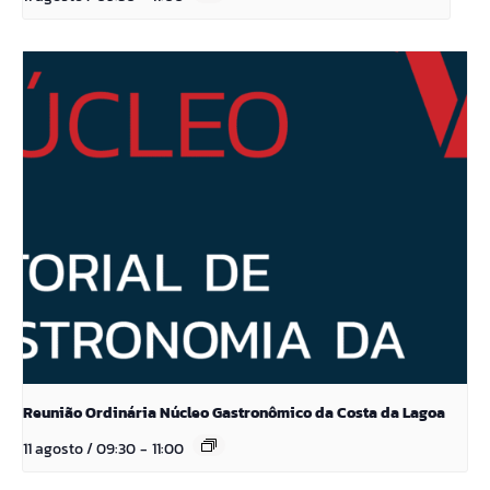
Reunião Ordinária Núcleo Gastronômico da Costa da Lagoa
11 agosto / 09:30
-
11:00