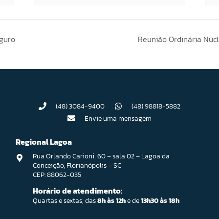
eguro
Reunião Ordinária Núc
(48) 3084-9400
(48) 98818-5882
Envie uma mensagem
Regional Lagoa
Rua Orlando Carioni, 60 – sala 02 – Lagoa da
Conceição, Florianópolis – SC
CEP: 88062-035
Horário de atendimento:
Quartas e sextas, das
8h às 12h
e de
13h30 às 18h