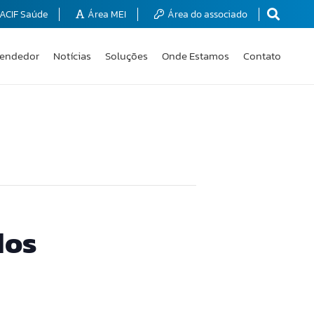
ACIF Saúde
Área MEI
Área do associado
endedor
Notícias
Soluções
Onde Estamos
Contato
dos