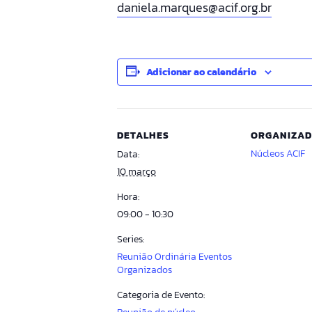
daniela.marques@acif.org.br
Adicionar ao calendário
DETALHES
ORGANIZA
Núcleos ACIF
Data:
10 março
Hora:
09:00 - 10:30
Series:
Reunião Ordinária Eventos
Organizados
Categoria de Evento: