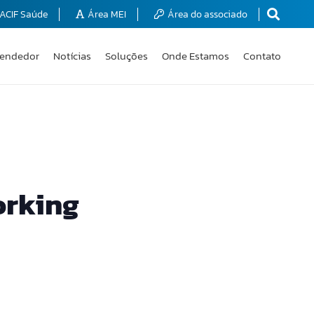
ACIF Saúde
Área MEI
Área do associado
endedor
Notícias
Soluções
Onde Estamos
Contato
orking