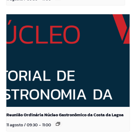
Reunião Ordinária Núcleo Gastronômico da Costa da Lagoa
11 agosto / 09:30
-
11:00