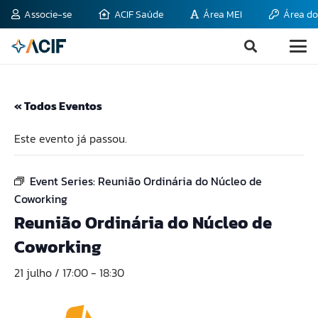
Associe-se
ACIF Saúde
Área MEI
Área do
« Todos Eventos
Este evento já passou.
Event Series:
Reunião Ordinária do Núcleo de
Coworking
Reunião Ordinária do Núcleo de
Coworking
21 julho / 17:00
-
18:30