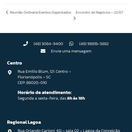
Reunião Ordinária Eventos Organizados
Encontro de Negócios – 22/07
(48) 3084-9400
(48) 98818-5882
Envie uma mensagem
Centro
Rua Emilio Blum, 121. Centro –
Florianópolis – SC
CEP: 88020-010
Horário de atendimento:
Segunda a sexta-feira, das
8h às 18h
Regional Lagoa
Rua Orlando Carioni, 60 – sala 02 – Lagoa da Conceição,