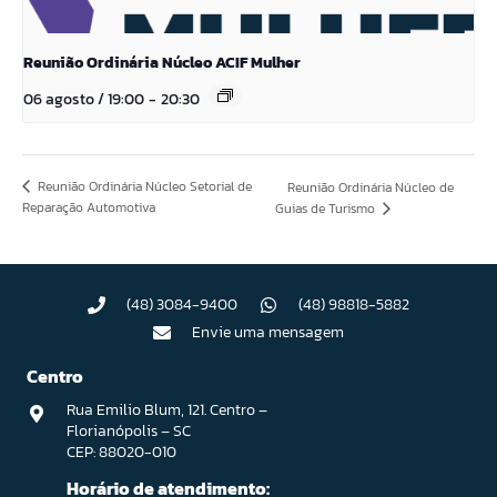
Reunião Ordinária Núcleo ACIF Mulher
06 agosto / 19:00
-
20:30
Reunião Ordinária Núcleo Setorial de
Reunião Ordinária Núcleo de
Reparação Automotiva
Guias de Turismo
(48) 3084-9400
(48) 98818-5882
Envie uma mensagem
Centro
Rua Emilio Blum, 121. Centro –
Florianópolis – SC
CEP: 88020-010
Horário de atendimento: