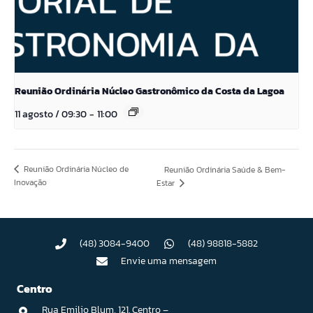
Reunião Ordinária Núcleo Gastronômico da Costa da Lagoa
11 agosto / 09:30
-
11:00
Reunião Ordinária Núcleo de
Reunião Ordinária Saúde & Bem-
Inovação
Estar
(48) 3084-9400
(48) 98818-5882
Envie uma mensagem
Centro
Rua Emilio Blum, 121. Centro –