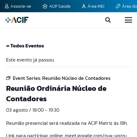
Associe-se
ACIF Saúde
Área MEI
Área do
« Todos Eventos
Este evento já passou.
Event Series:
Reunião Núcleo de Contadores
Reunião Ordinária Núcleo de
Contadores
03 agosto / 18:00
-
19:30
Reunião presencial será realizada na ACIF Matriz às 18h.
Link para participar online:
meet.google.com/nux-vqzq-