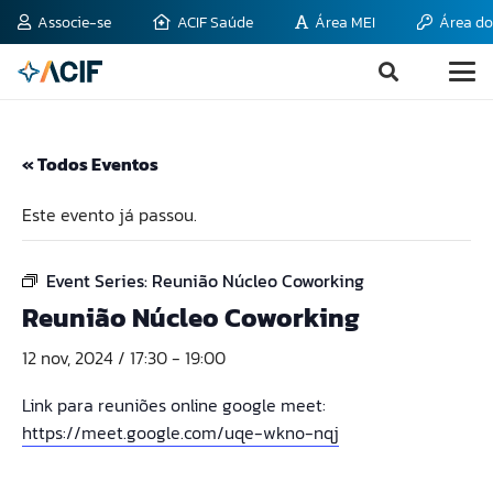
Associe-se
ACIF Saúde
Área MEI
Área do
« Todos Eventos
Este evento já passou.
Event Series:
Reunião Núcleo Coworking
Reunião Núcleo Coworking
12 nov, 2024 / 17:30
-
19:00
Link para reuniões online google meet:
https://meet.google.com/uqe-wkno-nqj