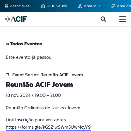
Associe-se
ACIF Saúde
Área MEI
Área do
« Todos Eventos
Este evento já passou.
Event Series:
Reunião ACIF Jovem
Reunião ACIF Jovem
18 nov, 2024 / 19:00
-
21:00
Reunião Ordinária do Núcleo Jovem.
Link Inscrição para visitantes:
https://forms.gle/kGSZiwSWm5UwMcyY9