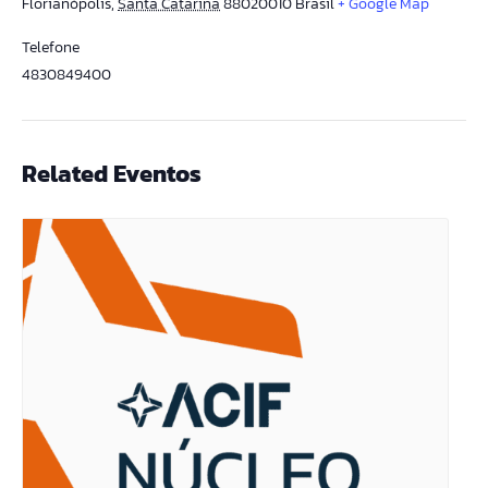
Florianópolis
,
Santa Catarina
88020010
Brasil
+ Google Map
Telefone
4830849400
Related Eventos