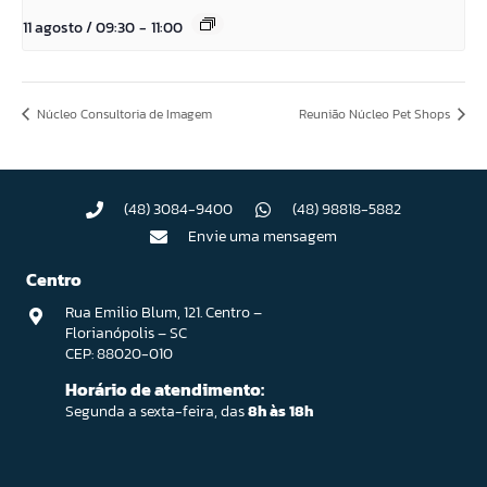
11 agosto / 09:30
-
11:00
Núcleo Consultoria de Imagem
Reunião Núcleo Pet Shops
(48) 3084-9400
(48) 98818-5882
Envie uma mensagem
Centro
Rua Emilio Blum, 121. Centro –
Florianópolis – SC
CEP: 88020-010
Horário de atendimento:
Segunda a sexta-feira, das
8h às 18h