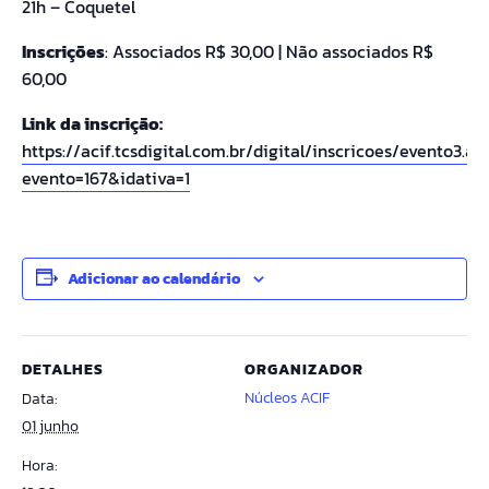
21h – Coquetel
Inscrições
: Associados R$ 30,00 | Não associados R$
60,00
Link da inscrição:
https://acif.tcsdigital.com.br/digital/inscricoes/evento3.as
evento=167&idativa=1
Adicionar ao calendário
DETALHES
ORGANIZADOR
Núcleos ACIF
Data:
01 junho
Hora: