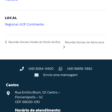
LOCAL
Regional ACIF Continente
Reunião Núcleo Hotéis do Norte da Ilha
Reunião Núcleo de Advocacia
(48) 3084-9400
(48) 98818-5882
Envie uma mensagem
Centro
Rua Emilio Blum, 121. Centro –
Florianópolis – SC
CEP: 88020-010
Horário de atendimento: