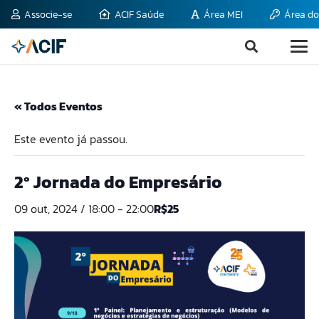
Associe-se
ACIF Saúde
Área MEI
Área do
« Todos Eventos
Este evento já passou.
2º Jornada do Empresário
09 out, 2024 / 18:00
-
22:00
R$25