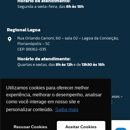
Horário de atendimento:
Segunda a sexta-feira, das
8h às 18h
Regional Lagoa
Rua Orlando Carioni, 60 – sala 02 – Lagoa da Conceição,
Florianópolis – SC
CEP: 88062-035
Horário de atendimento:
Quartas e sextas, das
8h às 12h
e de
13h30 às 18h
Ingleses / Atendimento Parceiro SEBRAE
Utilizamos cookies para oferecer melhor
experiência, melhorar o desempenho, analisar
Rod. João Gualberto Soares, 56 – Open Shopping Ingleses –
Sala 201. Ingleses do Rio Vermelho, Florianópolis – SC
como você interage em nosso site e
CEP: 88058-300
personalizar conteúdo.
Saiba mais
Horário de atendimento:
Segunda a sexta-feira, das
8h às 18h
Este site usa cookies para melhorar sua experiência. Se você
Recusar Cookies
Aceitar Cookies
(Intervalo:
12h às 13h30
)