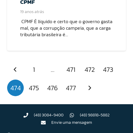
CPMF
19 anos atrás
CPMF É líquido e certo que o governo gasta
mal, que a corrupção campeia, que a carga
tributária brasileira é…
1
…
471
472
473
474
475
476
477
(48) 3084-9400
(48) 98818-5882
Envie uma mensagem