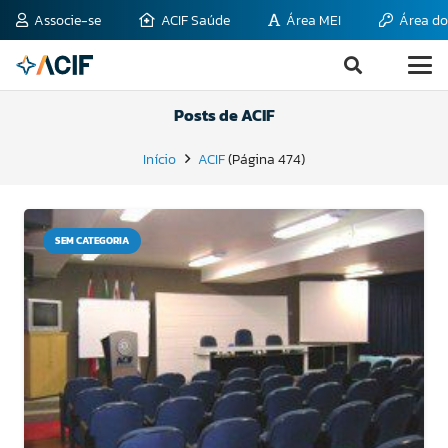
Associe-se
ACIF Saúde
Área MEI
Área do
Posts de ACIF
Início
ACIF
(Página 474)
SEM CATEGORIA